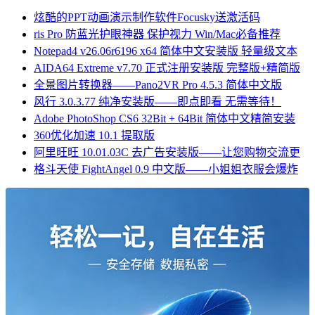
炫酷的PPT动画演示制作软件Focusky送激活码
ris Pro 防蓝光护眼神器 保护视力 Win/Mac必备推荐
Notepad4 v26.06r6196 x64 简体中文安装版 轻量级文本
AIDA64 Extreme v7.70 正式注册安装版 完整版+精简版
全景图片转换器——Pano2VR Pro 4.5.3 简体中文版
风行 3.0.3.77 纯净安装版——即点即看 无需等待！
Adobe PhotoShop CS6 32Bit + 64Bit 简体中文精简安装
360优化加速 10.1 提取版
阿里旺旺 10.01.03C 去广告安装版——让您购物交流更
格斗天使 FightAngel 0.9 中文版——小姐姐衣服会爆炸