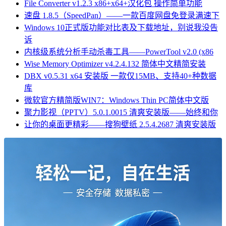
File Converter v1.2.3 x86+x64+汉化包 操作简单功能
速盘 1.8.5（SpeedPan）——一款百度网盘免登录满速下
Windows 10正式版功能对比表及下载地址，别说我没告
诉
内核级系统分析手动杀毒工具——PowerTool v2.0 (x86
Wise Memory Optimizer v4.2.4.132 简体中文精简安装
DBX v0.5.31 x64 安装版 一款仅15MB、支持40+种数据
库
微软官方精简版WIN7：Windows Thin PC简体中文版
聚力影视（PPTV）5.0.1.0015 清爽安装版——始终和你
让你的桌面更精彩——搜狗壁纸 2.5.4.2687 清爽安装版