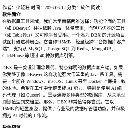
作者：少轻狂
时间：2026-06-12
分类：软件
阅读：
软件简介
在数据库工具领域，我们常常面临两难选择：功能全面的工具
（如 DBeaver）往往依赖 Java，体量笨重；而轻巧优雅的工具
（如 TablePlus）又可能平台受限。一个名为 DBX 的开源项目
试图打破这种局面。它自称“15MB，轻量级跨平台数据库客户
端”，支持从 MySQL、PostgreSQL 到 Redis、MongoDB、
ClickHouse 等超过 40 种数据库引擎。
DBX 是一款设计理念现代、特点鲜明的数据库客户端。如果
你受够了像 DBeaver 这样功能强大但笨重的 Java 系工具。需
要一个能在 Windows、macOS、Linux 甚至 Docker 上保持一致
的体验。希望在工作中无缝集成 AI 能力，特别是使用 AI 编
码代理（如 Cursor）。需要连接多种类型的数据库，从关系型
到键值型到文档型。那么，DBX 非常值得你尝试。它以
15MB 的轻盈身姿，提供了专业级的数据库管理功能，并积极
拥抱 AI 时代的工作流。
软件预览