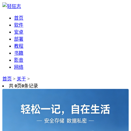
首页
软件
安卓
部署
教程
书籍
影音
网络
首页
>
关于
>
共
0
页
0
条记录