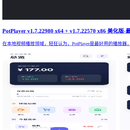
PotPlayer v1.7.22980 x64 + v1.7.22570 x8
在本地视频播放领域，轻狂认为，PotPlayer是最好用的播放器，没有