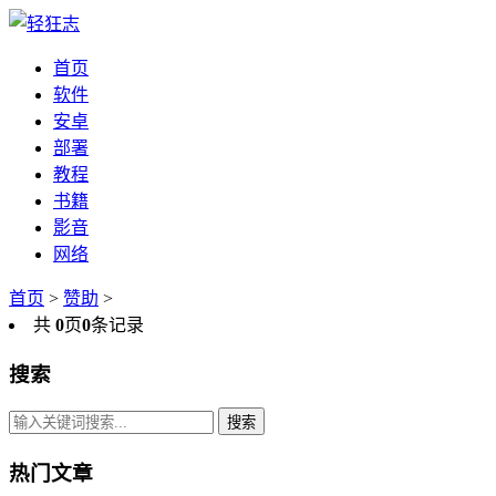
首页
软件
安卓
部署
教程
书籍
影音
网络
首页
>
赞助
>
共
0
页
0
条记录
搜索
搜索
热门文章