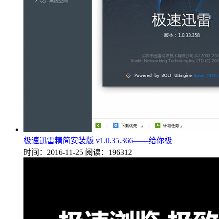
极速迅雷精简安装版 v1.0.35.366——给你极
时间：2016-11-25
阅读：196312