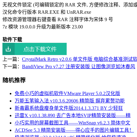
无视文件锁定 (可编辑锁定的 RAR 文件, 方便修改注释、添加或
汉化命令行版本 RAR.EXE 和 UnRAR.exe
修改资源管理器右键查看 RAR 注释字体为宋体 9 号
7z 模块 19.0.0.0 升级为最新版本 23.00
软件下载
上一篇：
CrystalMark Retro v2.0.6 单文件版 电脑综合基
下一篇：
BandiView Pro v7.27 注册安装版 让图像浏览如沐春风
随机推荐
免费小巧的虚拟机软件VMware Player 5.0.2汉化版
万能五笔输入法 v10.3.6.20606 精简版 摒弃累赘功能
新毒霸系统盘瘦身单文件版2014.1.3.371 BY 少轻狂
迅雷X v10.1.38.890 去广告本地SVIP精简安装版——精
小巧实用的屏幕截图工具——WinSnap v6.2.3 简体中文
ACDSee 5.3 精简安装版——得心应手的图片编辑工具！