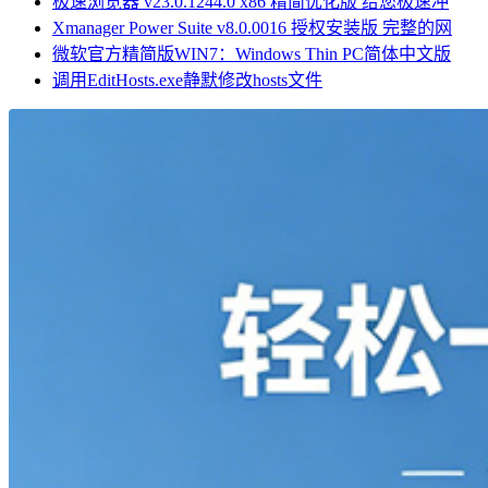
极速浏览器 v23.0.1244.0 x86 精简优化版 给您极速冲
Xmanager Power Suite v8.0.0016 授权安装版 完整的网
微软官方精简版WIN7：Windows Thin PC简体中文版
调用EditHosts.exe静默修改hosts文件