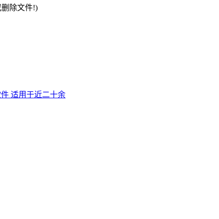
删除文件!)
准测试软件 适用于近二十余