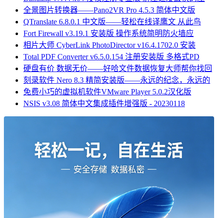
全景图片转换器——Pano2VR Pro 4.5.3 简体中文版
QTranslate 6.8.0.1 中文版——轻松在线译鹰文 从此鸟
Fort Firewall v3.19.1 安装版 操作系统简明防火墙应
相片大师 CyberLink PhotoDirector v16.4.1702.0 安装
Total PDF Converter v6.5.0.154 注册安装版 多格式PD
硬盘有价 数据无价——好哈文件数据恢复大师帮你找回
刻录软件 Nero 8.3 精简安装版——永远的纪念，永远的
免费小巧的虚拟机软件VMware Player 5.0.2汉化版
NSIS v3.08 简体中文集成插件增强版 - 20230118