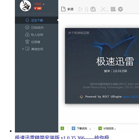
极速迅雷精简安装版 v1.0.35.366——给你极