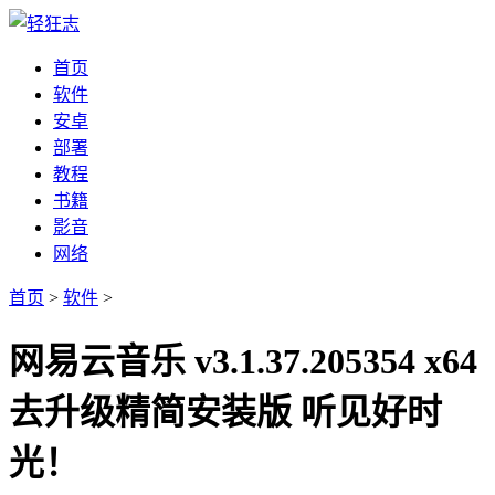
首页
软件
安卓
部署
教程
书籍
影音
网络
首页
>
软件
>
网易云音乐 v3.1.37.205354 x64
去升级精简安装版 听见好时
光！