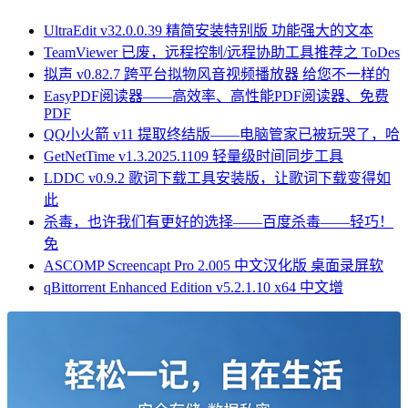
UltraEdit v32.0.0.39 精简安装特别版 功能强大的文本
TeamViewer 已废，远程控制/远程协助工具推荐之 ToDes
拟声 v0.82.7 跨平台拟物风音视频播放器 给您不一样的
EasyPDF阅读器——高效率、高性能PDF阅读器、免费
PDF
QQ小火箭 v11 提取终结版——电脑管家已被玩哭了，哈
GetNetTime v1.3.2025.1109 轻量级时间同步工具
LDDC v0.9.2 歌词下载工具安装版，让歌词下载变得如
此
杀毒，也许我们有更好的选择——百度杀毒——轻巧！
免
ASCOMP Screencapt Pro 2.005 中文汉化版 桌面录屏软
qBittorrent Enhanced Edition v5.2.1.10 x64 中文增