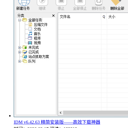
IDM v6.42.63 精简安装版——高效下载神器