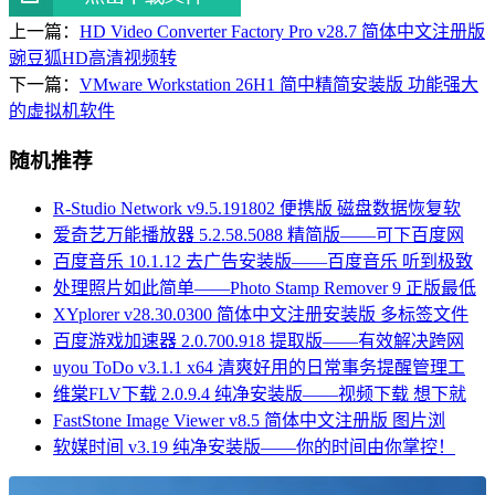
上一篇：
HD Video Converter Factory Pro v28.7 简体中文注册版
豌豆狐HD高清视频转
下一篇：
VMware Workstation 26H1 简中精简安装版 功能强大
的虚拟机软件
随机推荐
R-Studio Network v9.5.191802 便携版 磁盘数据恢复软
爱奇艺万能播放器 5.2.58.5088 精简版——可下百度网
百度音乐 10.1.12 去广告安装版——百度音乐 听到极致
处理照片如此简单——Photo Stamp Remover 9 正版最低
XYplorer v28.30.0300 简体中文注册安装版 多标签文件
百度游戏加速器 2.0.700.918 提取版——有效解决跨网
uyou ToDo v3.1.1 x64 清爽好用的日常事务提醒管理工
维棠FLV下载 2.0.9.4 纯净安装版——视频下载 想下就
FastStone Image Viewer v8.5 简体中文注册版 图片浏
软媒时间 v3.19 纯净安装版——你的时间由你掌控！