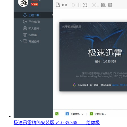
极速迅雷精简安装版 v1.0.35.366——给你极