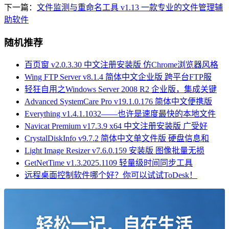
下一篇：
文件监测与重命名工具 v1.13 一款专业的文件管理辅
助软件
随机推荐
百页窗 v2.0.3.30 中文注册安装版 仿Chrome浏览器风格
Wing FTP Server v8.1.4 简体中文企业版 跨平台FTP服
轻狂自用之Windows Server 2008 R2 企业版，集成关键
Advanced SystemCare Pro v19.1.0.176 简体中文便携版
Everything v1.4.1.1032——也许是速度最快的本地文件
Navicat Premium v17.3.9 x64 中文注册安装版 广受好
CrystalDiskInfo v9.7.2 简体中文单文件版 硬盘信息和
Light Image Resizer v7.6.0.159 安装版 图像批量无损
GetNetTime v1.3.2025.1109 轻量级时间同步工具
远程桌面控制软件哪个好？你可以试试ToDesk！