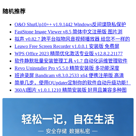
随机推荐
O&O ShutUp10++ v1.9.1442 Windows反间谍隐私保护
FastStone Image Viewer v8.5 简体中文注册版 图片浏
拟声 v0.82.7 跨平台拟物风音视频播放器 给您不一样的
Leawo Free Screen Recorder v1.0.0.1 安装版 免费屏
WPS Office 2023 精简优化激活专业版 v12.8.2.21177
软件静默批量安装管理工具 v1.7 自动化运维管理软件
Revo Uninstaller Pro v5.5.0 精简安装版 多功能深度
班迪录屏 Bandicam v8.3.0.2533 x64 便携注册版 高清
简单几步，使用QUpdater定制你的软件自动升级功能！
360AI图片 v1.0.1.1210 精简安装版 好用且兼容多种图