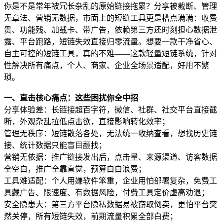
你是不是常年被冗长杂乱的原始链接拖累？分享被截断、管理
无章法、营销无数据，市面上的短链工具更是槽点满满：收费
贵、功能残、加载卡、带广告，依赖第三方还时刻担心数据泄
露、平台跑路，短链失效直接归零流量。想要一款干净省心、
自主可控的短链工具，真的不难——这款轻量短链系统，针对
性解决所有痛点，个人、商家、企业全场景适配，好用不繁
琐。
一、直击核心痛点：这些困扰你全中招
分享体验差：长链接超百字符，微信、社群、社交平台直接截
断，外观杂乱拉低点击欲，直接影响转化效率；
管理无秩序：短链散落各处，无法统一收纳查看，想找历史链
接、统计数据只能盲目翻找；
营销无依据：推广链接发出后，点击量、来源渠道、访客数据
全空白，推广全靠直觉，预算白白浪费；
工具难适配：个人用嫌软件笨重，企业用怕部署复杂，免费工
具藏广告、限速度、有数据风险，付费工具定价虚高劝退；
安全隐患大：第三方平台隐私数据易被窃取倒卖，更怕平台突
然关停，所有短链失效，前期流量积累全部白费；