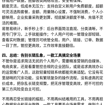
存储用户数据，抵御各类网络攻击，安全有保障。
额度灵活，低成本无压力：支持自定义新用户免费额度，超额
可灵活选购套餐，金额、用量随心设置，不强制消费，个人小
额够用，企业批量采购更划算，彻底解决额度不够、充值不灵
活的难题。
易管易统计，新手秒上手：后台界面简洁直观、分类清晰，不
用专门学习，上手就能操作；个人用户可统一管理全部短链、
查看实时数据；管理员可统管全局，用户、链接、订单、数据
一目了然，管控更高效，工作效率直接翻倍。
四、总结：告别长链乱象，一款工具搞定全场景
不管你是追求简洁无扰的个人用户，需要精准营销的自媒体、
电商卖家，还是看重管控合规的企业团队，或是追求高效办公
的运营推广人员，这款轻量短链系统都能完美适配。它没有花
里胡哨的冗余功能，没有繁琐复杂的操作流程，没有虚高的定
价成本，把杂乱长链变规整，把无序管理变高效，把不可控的
第三方风险变自主可控。
不用再忍受长链接的尴尬，不用再纠结难用的工具，不用再担
心数据安全和平台跑路，一款工具覆盖全场景需求，做到个人