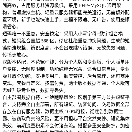
简高效，占用服务器资源极低，采用 PHP+MySQL 通用架
构，普通虚拟主机、轻量云服务器都能完美运行，无需额外配
置环境，新手也能快速上手，全程不限速、无广告，使用感顺
滑省心。
短码唯一不重复，安全稳定：采用大小写字母+数字组合模
式，短码组合量超 568 亿，彻底杜绝重复冲突问题，生成的短
链简洁规整、辨识度高，不会出现跳转错误、无故失效问题，
传播更放心。
双版本适配，不花冤枉钱：分为个人版和专业版，个人版单用
户专属、无额度限制，功能纯粹无冗余，适合日常自用；专业
版开放全功能，支持多用户、额度管控、后台管理，还可商用
变现，套餐自定义、按需付费，两个版本数据互通，个人版可
无缝升级专业版，数据零丢失。
自主部署数据自持，杜绝跑路风险：区别于第三方公共短链平
台，支持完全自主部署，所有短链、访客访问、交易数据全部
存放在自有服务器，数据主权 100%可控，彻底告别数据泄
露、被窃取倒卖的风险，更不用担心平台突然关停、短链集体
失效，前期流量积累不会付诸东流。搭配多重安全防护，加密