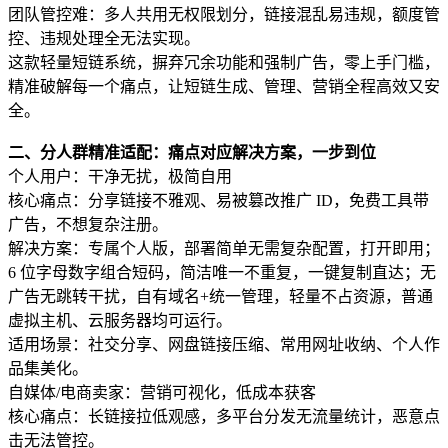
团队管控难：多人共用无权限划分，链接混乱易违规，额度管
控、违规处理全无法实现。
这款轻量短链系统，摒弃冗余功能和强制广告，零上手门槛，
精准破解每一个痛点，让短链生成、管理、营销全程高效又安
全。
二、分人群精准适配：痛点对应解决方案，一步到位
个人用户：干净无扰，极简自用
核心痛点：分享链接不雅观、易被篡改推广 ID，免费工具带
广告，不想复杂注册。
解决方案：专属个人版，部署简单无需复杂配置，打开即用；
6 位字母数字组合短码，简洁唯一不重复，一键复制直达；无
广告无跳转干扰，自有域名+统一管理，轻量不占资源，普通
虚拟主机、云服务器均可运行。
适用场景：社交分享、网盘链接压缩、常用网址收纳、个人作
品集美化。
自媒体/电商卖家：营销可视化，低成本获客
核心痛点：长链接拉低观感，多平台分发无流量统计，恶意点
击无法管控。