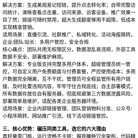
解决方案：生成美观易记短链，提升点击转化率；自带完整访
问统计，清晰查看点击量、访问来源、访客设备，推广效果一
目了然；链接可随时禁用，超大生成额度够用不超限，低成本
实现精准营销。
适用场景：直播引流、社群推广、私域转化、活动海报跳转。
企业/团队/站长：多用户管控，安全合规
核心痛点：团队共用无权限区分，数据混乱易违规，外部工具
数据不安全，部署维护麻烦。
解决方案：专业版支持完整多用户体系，超级管理员统一管
控，可自定义用户免费额度与付费套餐，严控使用成本；多用
户数据完全隔离，互不干扰，管理员可全程监管所有用户链
接、及时处置违规内容，牢牢守住合规底线；自主部署模式，
所有数据存放在自有服务器，彻底规避第三方数据泄露风险，
部署简单易维护，适配各类企业服务器环境。
适用场景：企业内部链接管理、团队营销物料分发、公众号/
小程序跳转、网站推广引流、线下活动链接管控。
三、核心优势：碾压同类工具，选它的六大理由
真轻量零门槛，运行流畅不卡顿：摒弃臃肿冗余架构，代码精