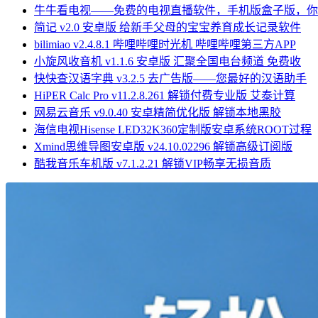
牛牛看电视——免费的电视直播软件，手机版盒子版，你
简记 v2.0 安卓版 给新手父母的宝宝养育成长记录软件
bilimiao v2.4.8.1 哔哩哔哩时光机 哔哩哔哩第三方APP
小旋风收音机 v1.1.6 安卓版 汇聚全国电台频道 免费收
快快查汉语字典 v3.2.5 去广告版——您最好的汉语助手
HiPER Calc Pro v11.2.8.261 解锁付费专业版 艾泰计算
网易云音乐 v9.0.40 安卓精简优化版 解锁本地黑胶
海信电视Hisense LED32K360定制版安卓系统ROOT过程
Xmind思维导图安卓版 v24.10.02296 解锁高级订阅版
酷我音乐车机版 v7.1.2.21 解锁VIP畅享无损音质