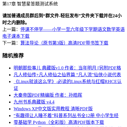
第17章 智慧星答题测试系统
请加普通成员群后到“群文件-轻狂发布”文件夹下载并在24小
时之内删除。
上一篇：
停课不停学——小学一至六年级下学期语文数学英语
电子课本下载
下一篇：
算法导论（原书第3版）高清PDF带书签下载
随机推荐
明朝那些事儿 典藏版v1.0 作者：当年明月 [另附PDF格
凡人修仙传+凡人修仙之仙界篇 “凡人流”仙侠小说代表
《Linux就该这么学》-必读的Linux系统与红帽RHCE认
证
大秦帝国PDF精编版 作者：孙皓晖
九州书系典藏版 v4.4
Windows XP中文版实用教程 清晰PDF版
“有趣得让人睡不着”科普系列丛书全12册 中小学生经
零基础学 Python（全彩版）高清PDF版本下载