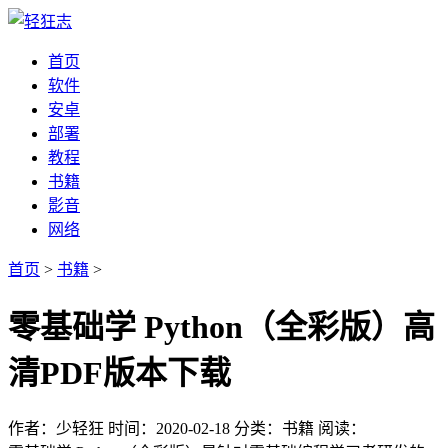
首页
软件
安卓
部署
教程
书籍
影音
网络
首页
>
书籍
>
零基础学 Python（全彩版）高
清PDF版本下载
作者：少轻狂
时间：2020-02-18
分类：书籍
阅读：