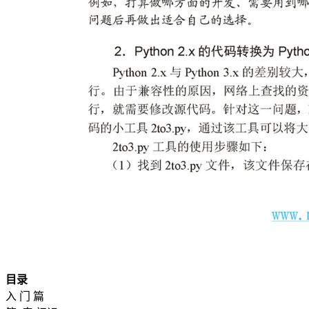
目录
入 门 篇