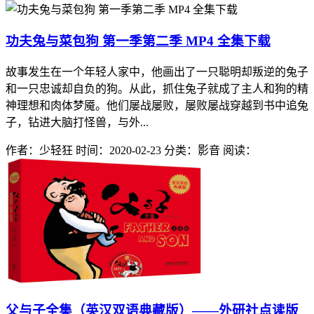
功夫兔与菜包狗 第一季第二季 MP4 全集下载
故事发生在一个年轻人家中，他画出了一只聪明却叛逆的兔子
和一只忠诚却自负的狗。从此，抓住兔子就成了主人和狗的精
神理想和肉体梦魇。他们屡战屡败，屡败屡战穿越到书中追兔
子，钻进大脑打怪兽，与外...
作者：少轻狂
时间：2020-02-23
分类：影音
阅读：
父与子全集（英汉双语典藏版）——外研社点读版