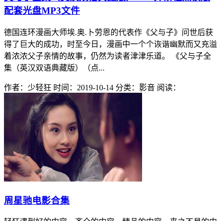
配套光盘MP3文件
德国连环漫画大师埃.奥.卜劳恩的代表作《父与子》问世后获
得了巨大的成功，时至今日，漫画中一个个诙谐幽默而又充溢
着浓浓父子亲情的故事，仍然为读者津津乐道。 《父与子全
集（英汉双语典藏版）（点...
作者：少轻狂
时间：2019-10-14
分类：影音
阅读：
周星驰电影合集