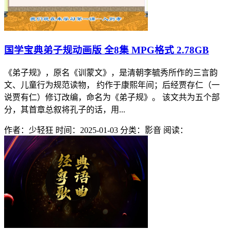
国学宝典弟子规动画版 全8集 MPG格式 2.78GB
《弟子规》，原名《训蒙文》，是清朝李毓秀所作的三言韵
文、儿童行为规范读物， 约作于康熙年间；后经贾存仁（一
说贾有仁）修订改编，命名为《弟子规》。 该文共为五个部
分，其首章总叙将孔子的话，用...
作者：少轻狂
时间：2025-01-03
分类：影音
阅读：