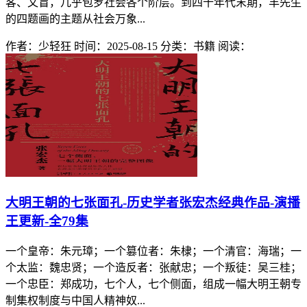
客、文盲，几乎包罗社会各个阶层。到四十年代末期，丰先生
的四题画的主题从社会万象...
作者：少轻狂
时间：2025-08-15
分类：书籍
阅读：
大明王朝的七张面孔-历史学者张宏杰经典作品-演播
王更新-全79集
一个皇帝：朱元璋；一个篡位者：朱棣；一个清官：海瑞；一
个太监：魏忠贤；一个造反者：张献忠；一个叛徒：吴三桂；
一个忠臣：郑成功，七个人，七个侧面，组成一幅大明王朝专
制集权制度与中国人精神奴...