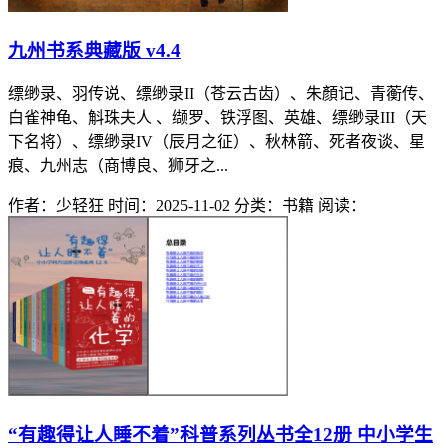
九州书系典藏版 v4.4
缥缈录、羽传说、缥缈录II（苍云古齿）、朱顏记、青蘅传、
白雀神龟、斛珠夫人 、缬罗、铁浮图、英雄、缥缈录III（天
下名将）、缥缈录IV（辰月之征）、秋林箭、死者夜谈、星
痕、九州志（商博良、狮牙之...
作者：少轻狂
时间：2025-11-02
分类：书籍
阅读：
“有趣得让人睡不着”科普系列丛书全12册 中小学生