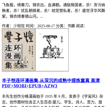
飞鱼服，绣春刀。锦衣出，血满朝。通敌叛国者，杀！贪污纳
贿者，杀！扰乱朝纲者，杀！结党营私者，杀！盛世浮华风飘
絮，锦衣绣春镇山河。...
作者：少轻狂
时间：2025-08-17
分类：书籍
阅读：
丰子恺连环漫画集-从深沉的成熟中提炼童真 高清
PDF+MOBI+EPUB+AZW3
丰先生创作分格漫画始于 1935 年 9 月，发表于《宇宙风》杂
志，创作题材包含正人生百态:婴儿、学生、诗人、苦力、旅