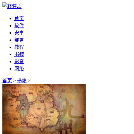
首页
软件
安卓
部署
教程
书籍
影音
网络
首页
>
书籍
>