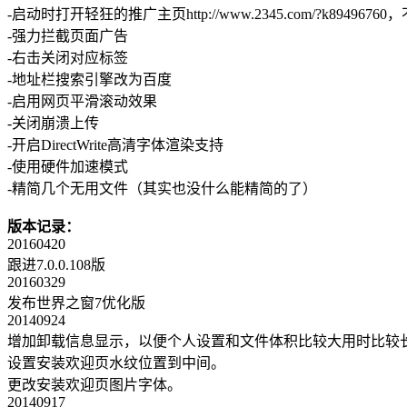
-启动时打开轻狂的推广主页
http://www.2345.com/?k8
-强力拦截页面广告
-右击关闭对应标签
-地址栏搜索引擎改为百度
-启用网页平滑滚动效果
-关闭崩溃上传
-开启DirectWrite高清字体渲染支持
-使用硬件加速模式
-精简几个无用文件（其实也没什么能精简的了）
版本记录：
20160420
跟进7.0.0.108版
20160329
发布世界之窗7优化版
20140924
增加卸载信息显示，以便个人设置和文件体积比较大用时比较
设置安装欢迎页水纹位置到中间。
更改安装欢迎页图片字体。
20140917