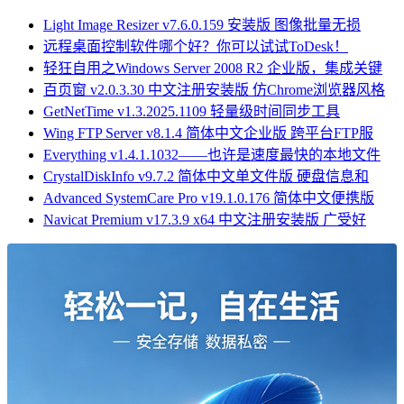
Light Image Resizer v7.6.0.159 安装版 图像批量无损
远程桌面控制软件哪个好？你可以试试ToDesk！
轻狂自用之Windows Server 2008 R2 企业版，集成关键
百页窗 v2.0.3.30 中文注册安装版 仿Chrome浏览器风格
GetNetTime v1.3.2025.1109 轻量级时间同步工具
Wing FTP Server v8.1.4 简体中文企业版 跨平台FTP服
Everything v1.4.1.1032——也许是速度最快的本地文件
CrystalDiskInfo v9.7.2 简体中文单文件版 硬盘信息和
Advanced SystemCare Pro v19.1.0.176 简体中文便携版
Navicat Premium v17.3.9 x64 中文注册安装版 广受好