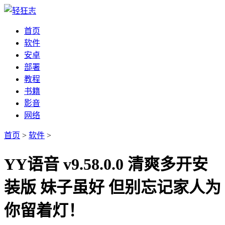
首页
软件
安卓
部署
教程
书籍
影音
网络
首页
>
软件
>
YY语音 v9.58.0.0 清爽多开安
装版 妹子虽好 但别忘记家人为
你留着灯！