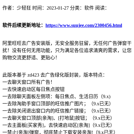
作者：少轻狂
时间：2023-01-27
分类：软件
阅读：
软件后续更新地址：
https://www.suujee.com/2300456.html
阿里旺旺去广告安装版，无安全服务驻留，无任何广告弹窗干
扰！没有任何无用功能，只为满足各位追求清爽的需求，让您
购物交流更舒适、更贴心！
此版本基于 zd423 去广告绿化版封装，版本特点：
一去聊天窗口所有广告！
一去快速启动区每日焦点按钮
一去除聊天面板左侧项：每日焦点、生活日历（9.x)
一去除淘助手窗口顶部的旺信推广图片；（9.x已无）
一去除关闭退出窗口内的旺信推广链接；（9.x已无）
一去聊天窗口顶部[亲淘]、[打地鼠]按钮；（9.x已无）
一去主面板[买家秀]，去快速启动区[亲淘]（9.x已无）
一禁止[亲淘]弹窗，彻底禁止下载安装亲淘!（9.x已无）