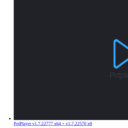
PotPlayer v1.7.22777 x64 + v1.7.22570 x8