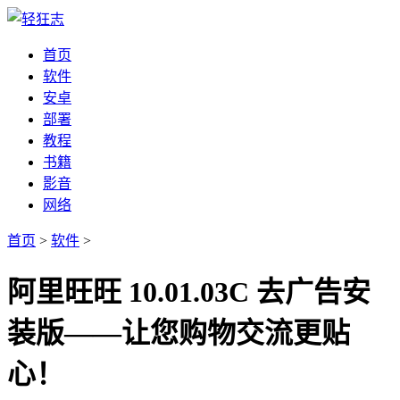
首页
软件
安卓
部署
教程
书籍
影音
网络
首页
>
软件
>
阿里旺旺 10.01.03C 去广告安
装版——让您购物交流更贴
心！