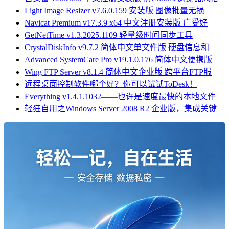
Light Image Resizer v7.6.0.159 安装版 图像批量无损
Navicat Premium v17.3.9 x64 中文注册安装版 广受好
GetNetTime v1.3.2025.1109 轻量级时间同步工具
CrystalDiskInfo v9.7.2 简体中文单文件版 硬盘信息和
Advanced SystemCare Pro v19.1.0.176 简体中文便携版
Wing FTP Server v8.1.4 简体中文企业版 跨平台FTP服
远程桌面控制软件哪个好？你可以试试ToDesk！
Everything v1.4.1.1032——也许是速度最快的本地文件
轻狂自用之Windows Server 2008 R2 企业版，集成关键