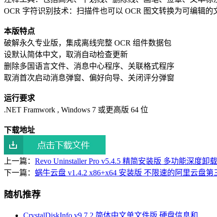
OCR 字符识别技术：扫描件也可以 OCR 图文转换为可编辑的
本版特点
破解永久专业版，集成离线完整 OCR 组件数据包
设默认简体中文，取消自动检查更新
删除多国语言文件、消息中心程序、关联格式程序
取消首次启动消息弹窗、偏好向导、关闭评分弹窗
运行要求
.NET Framwork , Windows 7 或更高版 64 位
下载地址
上一篇：
Revo Uninstaller Pro v5.4.5 精简安装版 多功能深
下一篇：
蜗牛云盘 v1.4.2 x86+x64 安装版 不限速的阿里云
随机推荐
CrystalDiskInfo v9.7.2 简体中文单文件版 硬盘信息和