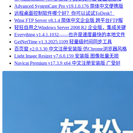
Advanced SystemCare Pro v19.1.0.176 简体中文便携版
远程桌面控制软件哪个好？你可以试试ToDesk！
Wing FTP Server v8.1.4 简体中文企业版 跨平台FTP服
轻狂自用之Windows Server 2008 R2 企业版，集成关键
Everything v1.4.1.1032——也许是速度最快的本地文件
GetNetTime v1.3.2025.1109 轻量级时间同步工具
百页窗 v2.0.3.30 中文注册安装版 仿Chrome浏览器风格
Light Image Resizer v7.6.0.159 安装版 图像批量无损
Navicat Premium v17.3.9 x64 中文注册安装版 广受好