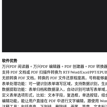
软件优势
万兴PDF 阅读器 + 万兴PDF 编辑器 + PDF 创建器 + PDF 转换器
支持 PDF 文档或 PDF 扫描件转换为 RTF/Word/Excel/PPT/EP
无损转换 PDF 文档，转换的 PDF 文件还原程度高，号称
表单处理功能：可一键识别表单填写区域，支持数据识别，生成表
数据提取功能：表单归档和数据录入，自动识别可填写表单域
定义表单选项形式，比如：文本字段，复选框，单选按钮，组
编辑功能，能让用户直接在 PDF 中进行文字编辑，跟使用 Wor
注释工具：包括高亮、下划线、删除线、画笔、签章、文本标