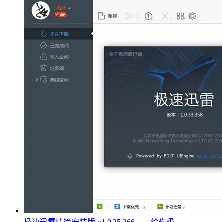
极速迅雷精简安装版 v1.0.35.366——给你极