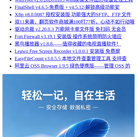
FinalShell v4.6.5-免费版 + v4.5.12-解锁高级功能安
Xftp v8.0.0087 授权安装版 功能强大的SFTP、FTP 文件
双11来袭，翻页软件商城满100打77折，心动不如行动哦
驱动总裁 v2.20.0.3 万能网卡单文件版 免扫码 无会员
Fort Firewall v3.19.1 安装版 操作系统简明防火墙应
黑鸟播放器 v1.8.8——值得收藏的电视直播软件！
Leawo Free Screen Recorder v1.0.0.1 安装版 免费屏
EasyFileCount v3.0.5.5 本地文件查重管理工具 支持查
阿里云 OSS Browser 1.9.5 绿色便携版——管理 OSS 的