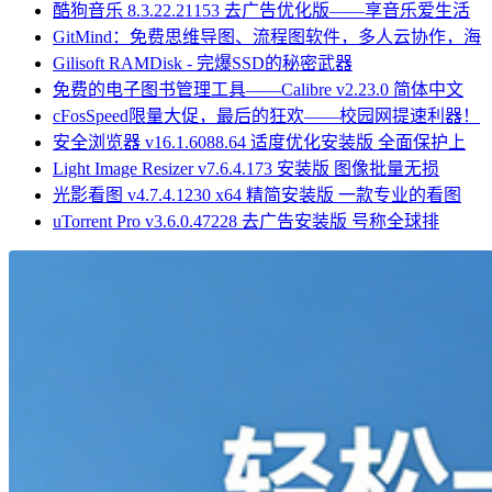
酷狗音乐 8.3.22.21153 去广告优化版——享音乐爱生活
GitMind：免费思维导图、流程图软件，多人云协作，海
Gilisoft RAMDisk - 完爆SSD的秘密武器
免费的电子图书管理工具——Calibre v2.23.0 简体中文
cFosSpeed限量大促，最后的狂欢——校园网提速利器！
安全浏览器 v16.1.6088.64 适度优化安装版 全面保护上
Light Image Resizer v7.6.4.173 安装版 图像批量无损
光影看图 v4.7.4.1230 x64 精简安装版 一款专业的看图
uTorrent Pro v3.6.0.47228 去广告安装版 号称全球排