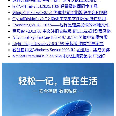
远程桌面控制软件哪个好？你可以试试ToDesk！
GetNetTime v1.3.2025.1109 轻量级时间同步工具
Wing FTP Server v8.1.4 简体中文企业版 跨平台FTP服
CrystalDiskInfo v9.7.2 简体中文单文件版 硬盘信息和
Everything v1.4.1.1032——也许是速度最快的本地文件
百页窗 v2.0.3.30 中文注册安装版 仿Chrome浏览器风格
Advanced SystemCare Pro v19.1.0.176 简体中文便携版
Light Image Resizer v7.6.0.159 安装版 图像批量无损
轻狂自用之Windows Server 2008 R2 企业版，集成关键
Navicat Premium v17.3.9 x64 中文注册安装版 广受好