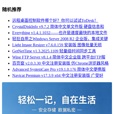
随机推荐
远程桌面控制软件哪个好？你可以试试ToDesk！
CrystalDiskInfo v9.7.2 简体中文单文件版 硬盘信息和
Everything v1.4.1.1032——也许是速度最快的本地文件
轻狂自用之Windows Server 2008 R2 企业版，集成关键
Light Image Resizer v7.6.0.159 安装版 图像批量无损
GetNetTime v1.3.2025.1109 轻量级时间同步工具
Wing FTP Server v8.1.4 简体中文企业版 跨平台FTP服
百页窗 v2.0.3.30 中文注册安装版 仿Chrome浏览器风格
Advanced SystemCare Pro v19.1.0.176 简体中文便携版
Navicat Premium v17.3.9 x64 中文注册安装版 广受好