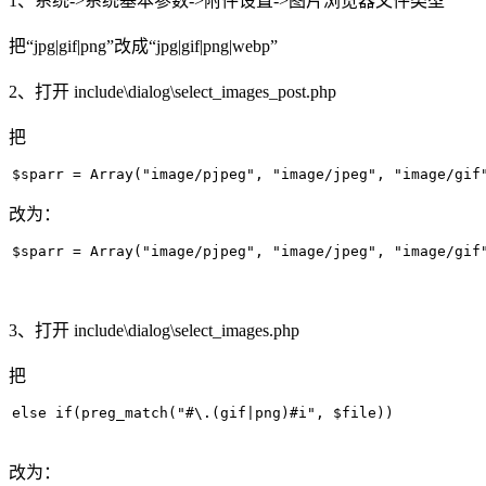
1、系统->系统基本参数->附件设置->图片浏览器文件类型
把“jpg|gif|png”改成“jpg|gif|png|webp”
2、打开 include\dialog\select_images_post.php
把
$sparr = Array("image/pjpeg", "image/jpeg", "image/gif
改为：
$sparr = Array("image/pjpeg", "image/jpeg", "image/gif
3、打开 include\dialog\select_images.php
把
else if(preg_match("#\.(gif|png)#i", $file))
改为：