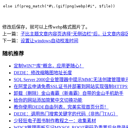
else if(preg_match("#\.(gif|png|webp)#i", $file))
修改后保存，就可以上传webp格式图片了。
上一篇：
子比主题文章内容页选择“无侧边栏”后，让文章内容
下一篇：
设置让windows自动校准时间
随机推荐
定制WIN7“库”概念，应用更随心！
DEDE：修改缩略图地址长度
SQL Server 2000企业管理器中提示MMC无法创建管理单
在阿里云申请免费SSL证书并部署到网站实现强制HTTPS
卸载（删除）金山毒霸（新毒霸）自带的金山手机助手
给你的网站添加简繁中文切换功能
教你使用DEDE自由列表，完美实现首页分页！
DEDE：调用热门搜索关键字的代码（非热门TAG）
少轻狂电子图书制作教程之一：收集素材
WDCP管理面板忘记MYSQL ROOT密码及重置后台登录