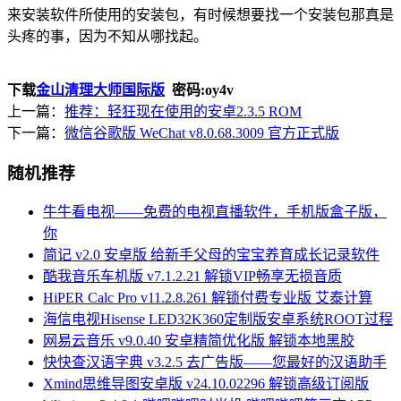
来安装软件所使用的安装包，有时候想要找一个安装包那真是
头疼的事，因为不知从哪找起。
下载
金山清理大师国际版
密码:oy4v
上一篇：
推荐：轻狂现在使用的安卓2.3.5 ROM
下一篇：
微信谷歌版 WeChat v8.0.68.3009 官方正式版
随机推荐
牛牛看电视——免费的电视直播软件，手机版盒子版，
你
简记 v2.0 安卓版 给新手父母的宝宝养育成长记录软件
酷我音乐车机版 v7.1.2.21 解锁VIP畅享无损音质
HiPER Calc Pro v11.2.8.261 解锁付费专业版 艾泰计算
海信电视Hisense LED32K360定制版安卓系统ROOT过程
网易云音乐 v9.0.40 安卓精简优化版 解锁本地黑胶
快快查汉语字典 v3.2.5 去广告版——您最好的汉语助手
Xmind思维导图安卓版 v24.10.02296 解锁高级订阅版