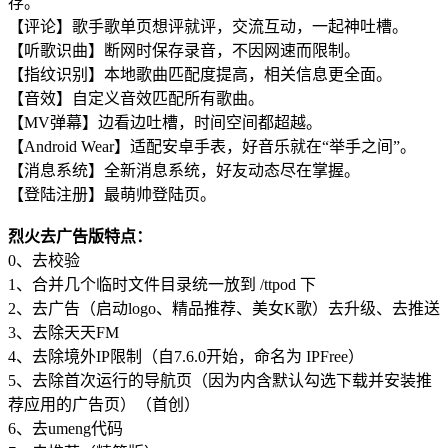
存。
【评论】歌手歌单页想评就评，交流互动，一起神吐槽。
【听歌识曲】断网时保存录音，不因网速而限制。
【指纹识别】本地歌曲匹配度提高，相关信息更全面。
【音效】自定义音效匹配所有歌曲。
【MV弹幕】边看边吐槽，时间空间都超越。
【Android Wear】适配安卓手表，好音乐就在“举手之间”。
【消息系统】全新消息系统，好友动态尽在掌握。
【登陆注册】最萌帅登陆页。
烈火去广告版特点：
0、去校验
1、合并几个临时文件目录统一放到 /ttpod 下
2、去广告（启动logo、精品推荐、美女K歌）去升级、去推送
3、去除天天FM
4、去除境外IP限制（自7.6.0开始，命名为 IPFree）
5、去除首次运行的导航页（因为内含默认勾选下载并安装推
荐应用的广告页）（首创）
6、去umeng代码