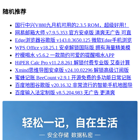
随机推荐
国行中兴V880九月机可用的2.3.5 ROM，超级好用！
网易邮箱大师 v7.9.5.353 官方安卓版 清爽无广告 可直
Edge浏览器谷歌版 v143.0.3650.125 微软Edge手机浏览
WPS Office v18.25.1 安卓解锁国际版 拥有海量精美模
柠檬喝水 v5.6.2 一款简约可爱的提醒喝水APP
HiPER Calc Pro v11.2.8.261 解锁付费专业版 艾泰计算
Xmind思维导图安卓版 v24.10.02296 解锁高级订阅版
蜜蜂记账 BeeCount v2.9.1 开源免费的多功能日常记账
百度地图谷歌版 v20.16.32 非常流行的智能手机地图导
百度输入法定制版 v8.5.204.983 无广告 更清爽