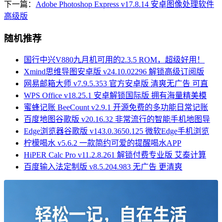
下一篇：
Adobe Photoshop Express v17.8.14 安卓图像处理软件
高级版
随机推荐
国行中兴V880九月机可用的2.3.5 ROM，超级好用！
Xmind思维导图安卓版 v24.10.02296 解锁高级订阅版
网易邮箱大师 v7.9.5.353 官方安卓版 清爽无广告 可直
WPS Office v18.25.1 安卓解锁国际版 拥有海量精美模
蜜蜂记账 BeeCount v2.9.1 开源免费的多功能日常记账
百度地图谷歌版 v20.16.32 非常流行的智能手机地图导
Edge浏览器谷歌版 v143.0.3650.125 微软Edge手机浏览
柠檬喝水 v5.6.2 一款简约可爱的提醒喝水APP
HiPER Calc Pro v11.2.8.261 解锁付费专业版 艾泰计算
百度输入法定制版 v8.5.204.983 无广告 更清爽