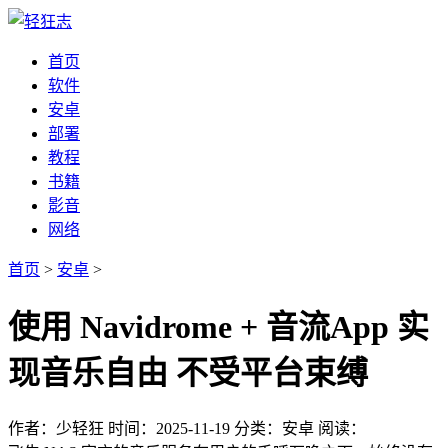
首页
软件
安卓
部署
教程
书籍
影音
网络
首页
>
安卓
>
使用 Navidrome + 音流App 实
现音乐自由 不受平台束缚
作者：少轻狂
时间：2025-11-19
分类：安卓
阅读：