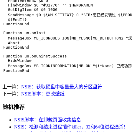
  EnableWindow $0 0

  FindWindow $0 "#32770" "" $HWNDPARENT

  GetDlgItem $0 $0 1006

  SendMessage $0 ${WM_SETTEXT} 0 "STR:您已经
  ${EndIf}

FunctionEnd

Function un.onInit

  MessageBox MB_ICONQUESTION|MB_YESNO|MB_DEFBUTTO
  Abort

FunctionEnd

Function un.onUninstSuccess

  HideWindow

  MessageBox MB_ICONINFORMATION|MB_OK "$(^Nam
FunctionEnd
上一篇：
NSIS：获取硬盘中容量最大的分区盘符
下一篇：
NSIS脚本：更改壁纸
随机推荐
NSIS脚本：在卸载页面收集信息
NSIS：检测和结束进程插件killer，32和64位进程通杀！