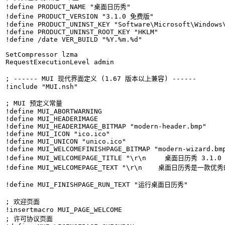
!define PRODUCT_NAME "桌面日历秀"

!define PRODUCT_VERSION "3.1.0 免费版"

!define PRODUCT_UNINST_KEY "Software\Microsoft\Windows\
!define PRODUCT_UNINST_ROOT_KEY "HKLM"

!define /date VER_BUILD "%Y.%m.%d"

SetCompressor lzma

RequestExecutionLevel admin

; ------ MUI 现代界面定义 (1.67 版本以上兼容) ------

!include "MUI.nsh"

; MUI 预定义常量

!define MUI_ABORTWARNING

!define MUI_HEADERIMAGE

!define MUI_HEADERIMAGE_BITMAP "modern-header.bmp"

!define MUI_ICON "ico.ico"

!define MUI_UNICON "unico.ico"

!define MUI_WELCOMEFINISHPAGE_BITMAP "modern-wizard.bmp
!define MUI_WELCOMEPAGE_TITLE "\r\n　   桌面日历秀 3.1.0
!define MUI_WELCOMEPAGE_TEXT "\r\n    桌
!define MUI_FINISHPAGE_RUN_TEXT "运行桌面日历秀"

; 欢迎页面

!insertmacro MUI_PAGE_WELCOME

; 许可协议页面
