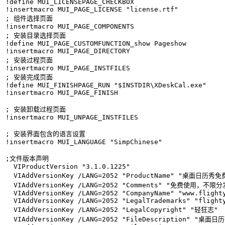
!define MUI_LICENSEPAGE_CHECKBOX

!insertmacro MUI_PAGE_LICENSE "license.rtf"

; 组件选择页面

!insertmacro MUI_PAGE_COMPONENTS

; 安装目录选择页面

!define MUI_PAGE_CUSTOMFUNCTION_show Pageshow

!insertmacro MUI_PAGE_DIRECTORY

; 安装过程页面

!insertmacro MUI_PAGE_INSTFILES

; 安装完成页面

!define MUI_FINISHPAGE_RUN "$INSTDIR\XDeskCal.exe"

!insertmacro MUI_PAGE_FINISH

; 安装卸载过程页面

!insertmacro MUI_UNPAGE_INSTFILES

; 安装界面包含的语言设置

!insertmacro MUI_LANGUAGE "SimpChinese"

;文件版本声明

  VIProductVersion "3.1.0.1225"

  VIAddVersionKey /LANG=2052 "ProductName" "桌面日历秀免
  VIAddVersionKey /LANG=2052 "Comments" "免费使用，不限分
  VIAddVersionKey /LANG=2052 "CompanyName" "www.flighty
  VIAddVersionKey /LANG=2052 "LegalTrademarks" "flighty
  VIAddVersionKey /LANG=2052 "LegalCopyright" "轻狂志"

  VIAddVersionKey /LANG=2052 "FileDescription" "桌面日