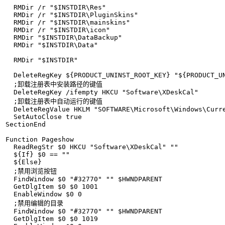
  RMDir /r "$INSTDIR\Res"

  RMDir /r "$INSTDIR\PluginSkins"

  RMDir /r "$INSTDIR\mainskins"

  RMDir /r "$INSTDIR\icon"

  RMDir "$INSTDIR\DataBackup"

  RMDir "$INSTDIR\Data"

  RMDir "$INSTDIR"

  DeleteRegKey ${PRODUCT_UNINST_ROOT_KEY} "${PRODUCT_UN
  ;卸载注册表中安装路径的键值

  DeleteRegKey /ifempty HKCU "Software\XDeskCal"

  ;卸载注册表中自动运行的键值

  DeleteRegValue HKLM "SOFTWARE\Microsoft\Windows\Curre
  SetAutoClose true

SectionEnd

Function Pageshow

  ReadRegStr $0 HKCU "Software\XDeskCal" ""

  ${If} $0 == ""

  ${Else}

  ;禁用浏览按钮

  FindWindow $0 "#32770" "" $HWNDPARENT

  GetDlgItem $0 $0 1001

  EnableWindow $0 0

  ;禁用编辑的目录

  FindWindow $0 "#32770" "" $HWNDPARENT

  GetDlgItem $0 $0 1019
