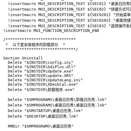
  !insertmacro MUI_DESCRIPTION_TEXT ${SEC01} "桌面
  !insertmacro MUI_DESCRIPTION_TEXT ${SEC02} "快捷方式
  !insertmacro MUI_DESCRIPTION_TEXT ${SEC0201} "开始
  !insertmacro MUI_DESCRIPTION_TEXT ${SEC0202} "桌面快
  !insertmacro MUI_DESCRIPTION_TEXT ${SEC03} "
!insertmacro MUI_FUNCTION_DESCRIPTION_END

/******************************

 *  以下是安装程序的卸载部分  *

 ******************************/

Section Uninstall

  Delete "$INSTDIR\config.ini"

  Delete "$INSTDIR\GdiPlus.dll"

  Delete "$INSTDIR\Update.exe"

  Delete "$INSTDIR\update.URS"

  Delete "$INSTDIR\UpdateLang.ini"

  Delete "$INSTDIR\XDeskCal.exe"

  Delete "$INSTDIR\卸载程序.exe"

  Delete "$SMPROGRAMS\桌面日历秀\卸载日历秀.lnk"

  Delete "$SMPROGRAMS\桌面日历秀\桌面日历秀.lnk"

  Delete "$SMSTARTUP\桌面日历秀.lnk"

  Delete "$DESKTOP\桌面日历秀.lnk"

  RMDir "$SMPROGRAMS\桌面日历秀"
