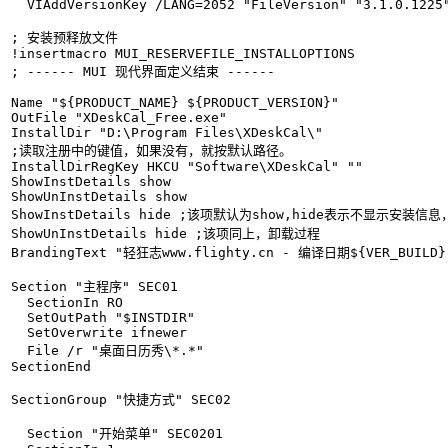
  VIAddVersionKey /LANG=2052 "FileVersion" "3.1.0.1225"
; 安装预释放文件

!insertmacro MUI_RESERVEFILE_INSTALLOPTIONS

; ------ MUI 现代界面定义结束 ------

Name "${PRODUCT_NAME} ${PRODUCT_VERSION}"

OutFile "XDeskCal_Free.exe"

InstallDir "D:\Program Files\XDeskCal\"

;读取注册中的键值，如果没有，就按默认路径。

InstallDirRegKey HKCU "Software\XDeskCal" ""

ShowInstDetails show

ShowUnInstDetails show

ShowInstDetails hide ;该项默认为show,hide表示不显示安装
ShowUnInstDetails hide ;该项同上，卸载过程

BrandingText "轻狂志www.flighty.cn - 编译日期${VER_BUILD}"
Section "主程序" SEC01

  SectionIn RO

  SetOutPath "$INSTDIR"

  SetOverwrite ifnewer

  File /r "桌面日历秀\*.*"

SectionEnd

SectionGroup "快捷方式" SEC02

  Section "开始菜单" SEC0201
