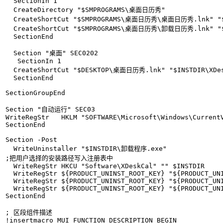
  SectionIn 1

  CreateDirectory "$SMPROGRAMS\桌面日历秀"

  CreateShortCut "$SMPROGRAMS\桌面日历秀\桌面日历秀.lnk" "$I
  CreateShortCut "$SMPROGRAMS\桌面日历秀\卸载日历秀.lnk" "
  SectionEnd

  Section "桌面" SEC0202

   SectionIn 1

  CreateShortCut "$DESKTOP\桌面日历秀.lnk" "$INSTDIR\XDes
  SectionEnd

SectionGroupEnd

Section "自动运行" SEC03

WriteRegStr   HKLM "SOFTWARE\Microsoft\Windows\CurrentV
SectionEnd

Section -Post

  WriteUninstaller "$INSTDIR\卸载程序.exe"

;把用户选择的安装路径写入注册表中

  WriteRegStr HKCU "Software\XDeskCal" "" $INSTDIR

  WriteRegStr ${PRODUCT_UNINST_ROOT_KEY} "${PRODUCT_UNI
  WriteRegStr ${PRODUCT_UNINST_ROOT_KEY} "${PRODUCT_UNI
  WriteRegStr ${PRODUCT_UNINST_ROOT_KEY} "${PRODUCT_UNI
SectionEnd

; 区段组件描述

!insertmacro MUI_FUNCTION_DESCRIPTION_BEGIN
