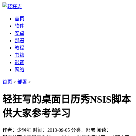
首页
软件
安卓
部署
教程
书籍
影音
网络
首页
>
部署
>
轻狂写的桌面日历秀NSIS脚本
供大家参考学习
作者：少轻狂
时间：2013-09-05
分类：部署
阅读：