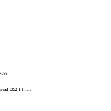
d=599
d-1352-1-1.html