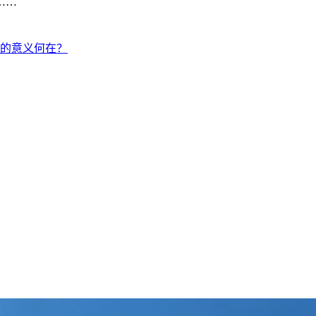
……
大师的意义何在？