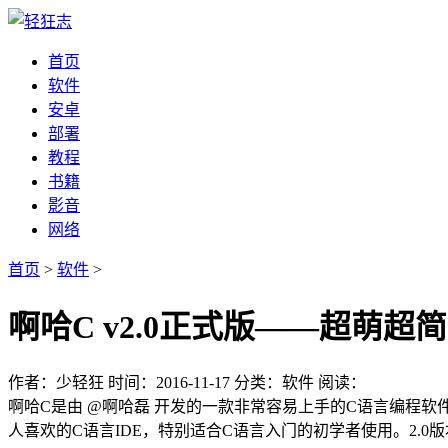
首页
软件
安卓
部署
教程
书籍
影音
网络
首页
>
软件
>
啊哈C v2.0正式版——超萌
作者：少轻狂
时间：2016-11-17
分类：软件
阅读：
啊哈C是由 @啊哈磊 开发的一款非常容易上手的C语言编程
人喜欢的C语言IDE，特别适合C语言入门的初学者使用。2.0版