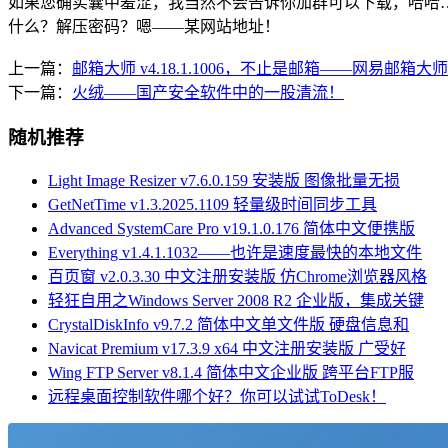
如果您确实囊中羞涩，我当然不会告诉你加群可以下载，哈哈
什么？解压密码？嗯——某网站地址！
上一篇：
邮箱大师 v4.18.1.1006，不止是邮箱——网易邮箱
下一篇：
火绒——国产安全软件中的一股清流！
随机推荐
Light Image Resizer v7.6.0.159 安装版 图像批量无损
GetNetTime v1.3.2025.1109 轻量级时间同步工具
Advanced SystemCare Pro v19.1.0.176 简体中文便携版
Everything v1.4.1.1032——也许是速度最快的本地文件
百页窗 v2.0.3.30 中文注册安装版 仿Chrome浏览器风格
轻狂自用之Windows Server 2008 R2 企业版，集成关键
CrystalDiskInfo v9.7.2 简体中文单文件版 硬盘信息和
Navicat Premium v17.3.9 x64 中文注册安装版 广受好
Wing FTP Server v8.1.4 简体中文企业版 跨平台FTP服
远程桌面控制软件哪个好？你可以试试ToDesk！