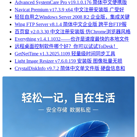
Advanced SystemCare Pro v19.1.0.176 简体中文便携版
Navicat Premium v17.3.9 x64 中文注册安装版 广受好
轻狂自用之Windows Server 2008 R2 企业版，集成关键
Wing FTP Server v8.1.4 简体中文企业版 跨平台FTP服
百页窗 v2.0.3.30 中文注册安装版 仿Chrome浏览器风格
Everything v1.4.1.1032——也许是速度最快的本地文件
远程桌面控制软件哪个好？你可以试试ToDesk！
GetNetTime v1.3.2025.1109 轻量级时间同步工具
Light Image Resizer v7.6.0.159 安装版 图像批量无损
CrystalDiskInfo v9.7.2 简体中文单文件版 硬盘信息和