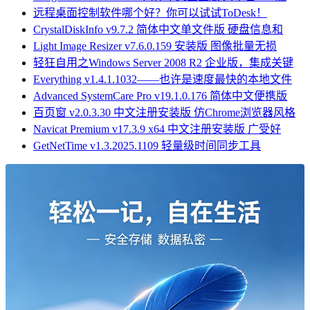
远程桌面控制软件哪个好？你可以试试ToDesk！
CrystalDiskInfo v9.7.2 简体中文单文件版 硬盘信息和
Light Image Resizer v7.6.0.159 安装版 图像批量无损
轻狂自用之Windows Server 2008 R2 企业版，集成关键
Everything v1.4.1.1032——也许是速度最快的本地文件
Advanced SystemCare Pro v19.1.0.176 简体中文便携版
百页窗 v2.0.3.30 中文注册安装版 仿Chrome浏览器风格
Navicat Premium v17.3.9 x64 中文注册安装版 广受好
GetNetTime v1.3.2025.1109 轻量级时间同步工具