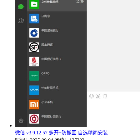
微信 v3.9.12.57 多开+防撤回 自选精简安装