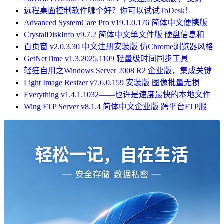
远程桌面控制软件哪个好？你可以试试ToDesk！
Advanced SystemCare Pro v19.1.0.176 简体中文便携版
CrystalDiskInfo v9.7.2 简体中文单文件版 硬盘信息和
百页窗 v2.0.3.30 中文注册安装版 仿Chrome浏览器风格
GetNetTime v1.3.2025.1109 轻量级时间同步工具
轻狂自用之Windows Server 2008 R2 企业版，集成关键
Light Image Resizer v7.6.0.159 安装版 图像批量无损
Everything v1.4.1.1032——也许是速度最快的本地文件
Wing FTP Server v8.1.4 简体中文企业版 跨平台FTP服