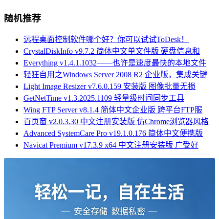
随机推荐
远程桌面控制软件哪个好？你可以试试ToDesk！
CrystalDiskInfo v9.7.2 简体中文单文件版 硬盘信息和
Everything v1.4.1.1032——也许是速度最快的本地文件
轻狂自用之Windows Server 2008 R2 企业版，集成关键
Light Image Resizer v7.6.0.159 安装版 图像批量无损
GetNetTime v1.3.2025.1109 轻量级时间同步工具
Wing FTP Server v8.1.4 简体中文企业版 跨平台FTP服
百页窗 v2.0.3.30 中文注册安装版 仿Chrome浏览器风格
Advanced SystemCare Pro v19.1.0.176 简体中文便携版
Navicat Premium v17.3.9 x64 中文注册安装版 广受好