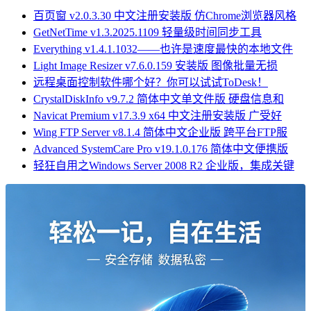
百页窗 v2.0.3.30 中文注册安装版 仿Chrome浏览器风格
GetNetTime v1.3.2025.1109 轻量级时间同步工具
Everything v1.4.1.1032——也许是速度最快的本地文件
Light Image Resizer v7.6.0.159 安装版 图像批量无损
远程桌面控制软件哪个好？你可以试试ToDesk！
CrystalDiskInfo v9.7.2 简体中文单文件版 硬盘信息和
Navicat Premium v17.3.9 x64 中文注册安装版 广受好
Wing FTP Server v8.1.4 简体中文企业版 跨平台FTP服
Advanced SystemCare Pro v19.1.0.176 简体中文便携版
轻狂自用之Windows Server 2008 R2 企业版，集成关键