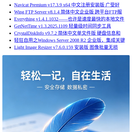
Navicat Premium v17.3.9 x64 中文注册安装版 广受好
Wing FTP Server v8.1.4 简体中文企业版 跨平台FTP服
Everything v1.4.1.1032——也许是速度最快的本地文件
GetNetTime v1.3.2025.1109 轻量级时间同步工具
CrystalDiskInfo v9.7.2 简体中文单文件版 硬盘信息和
轻狂自用之Windows Server 2008 R2 企业版，集成关键
Light Image Resizer v7.6.0.159 安装版 图像批量无损