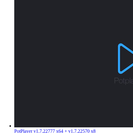
PotPlayer v1.7.22777 x64 + v1.7.22570 x8