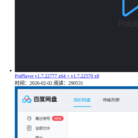
PotPlayer v1.7.22777 x64 + v1.7.22570 x8
时间：2026-02-02
阅读：290531