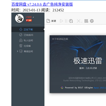
百度网盘 v7.24.0.6 去广告纯净安装版
时间：2023-01-13
阅读：212452