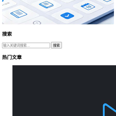
搜索
搜索
热门文章