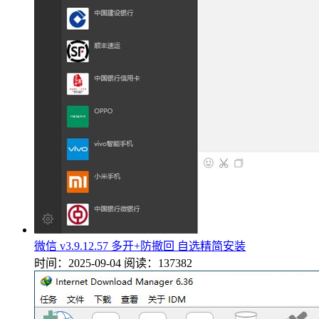
微信 v3.9.12.57 多开+防撤回 自选精简安装
时间：2025-09-04
阅读：137382