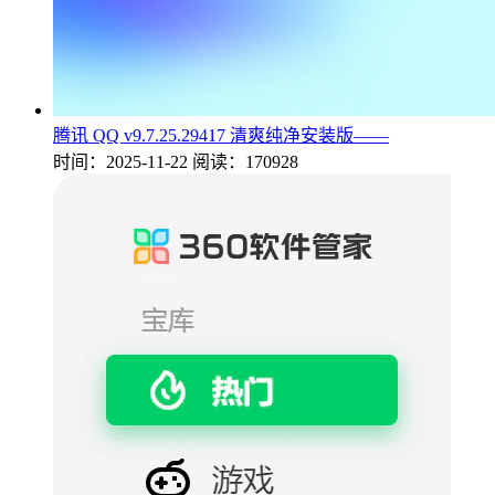
腾讯 QQ v9.7.25.29417 清爽纯净安装版——
时间：2025-11-22
阅读：170928