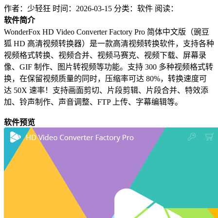
作者：少轻狂
时间：2026-03-15
分类：软件
阅读：
软件简介
WonderFox HD Video Converter Factory Pro 简体中文版（豌豆
狐 HD 高清视频转换器）是一款高清视频转换软件，支持各种
视频格式转换、视频合并、视频马赛克、视频下载、屏幕录
像、GIF 制作、图片转视频等功能。支持 300 多种视频格式转
换，在保留视频质量的同时，压缩率可达 80%，转换速度可
达 50X 速率！支持画面剪切、片段剪辑、片段合并、特效添
加、铃声制作、声音调整、FTP 上传、字幕编辑等。
软件预览