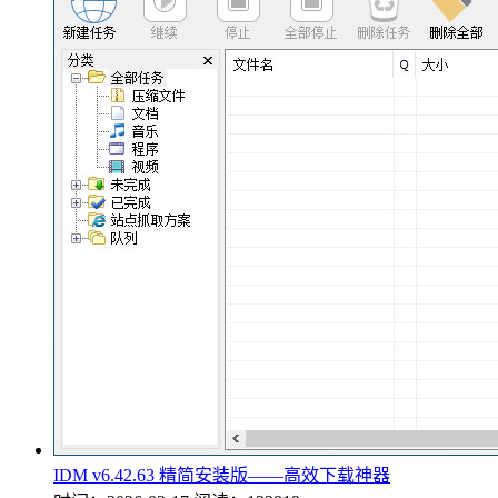
IDM v6.42.63 精简安装版——高效下载神器