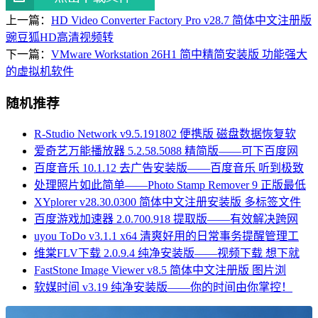
上一篇：
HD Video Converter Factory Pro v28.7 简体中文注册版
豌豆狐HD高清视频转
下一篇：
VMware Workstation 26H1 简中精简安装版 功能强大
的虚拟机软件
随机推荐
R-Studio Network v9.5.191802 便携版 磁盘数据恢复软
爱奇艺万能播放器 5.2.58.5088 精简版——可下百度网
百度音乐 10.1.12 去广告安装版——百度音乐 听到极致
处理照片如此简单——Photo Stamp Remover 9 正版最低
XYplorer v28.30.0300 简体中文注册安装版 多标签文件
百度游戏加速器 2.0.700.918 提取版——有效解决跨网
uyou ToDo v3.1.1 x64 清爽好用的日常事务提醒管理工
维棠FLV下载 2.0.9.4 纯净安装版——视频下载 想下就
FastStone Image Viewer v8.5 简体中文注册版 图片浏
软媒时间 v3.19 纯净安装版——你的时间由你掌控！