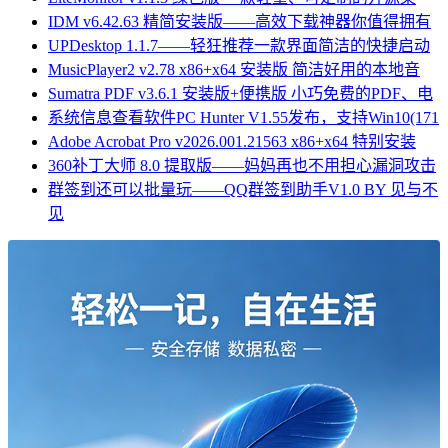
IDM v6.42.63 精简安装版——高效下载神器你值得拥有
UPDesktop 1.1.7——轻狂推荐一款界面简洁的快捷启动
MusicPlayer2 v2.78 x86+x64 安装版 简洁好用的本地音
Sumatra PDF v3.6.1 安装版+便携版 小巧免费的PDF、电
系统信息查看软件PC Hunter V1.55发布，支持Win10(171
Adobe Acrobat Pro v2026.001.21563 x86+x64 特别安装
360补丁大师 8.0 提取版——妈妈再也不用担心漏洞攻击
群签到还可以批量玩——QQ群签到助手V1.0 BY 见与不
见