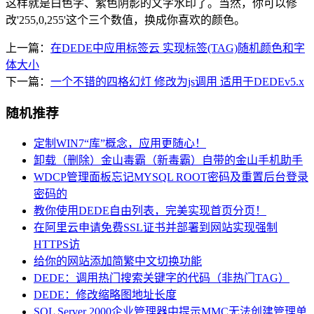
这样就是白色字、紫色阴影的文字水印了。当然，你可以修
改'255,0,255'这个三个数值，换成你喜欢的颜色。
上一篇：
在DEDE中应用标签云 实现标签(TAG)随机颜色和字
体大小
下一篇：
一个不错的四格幻灯 修改为js调用 适用于DEDEv5.x
随机推荐
定制WIN7“库”概念，应用更随心！
卸载（删除）金山毒霸（新毒霸）自带的金山手机助手
WDCP管理面板忘记MYSQL ROOT密码及重置后台登录
密码的
教你使用DEDE自由列表，完美实现首页分页！
在阿里云申请免费SSL证书并部署到网站实现强制
HTTPS访
给你的网站添加简繁中文切换功能
DEDE：调用热门搜索关键字的代码（非热门TAG）
DEDE：修改缩略图地址长度
SQL Server 2000企业管理器中提示MMC无法创建管理单