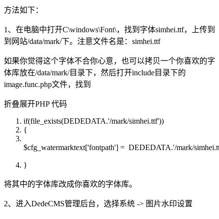
方法如下：
1、在电脑中打开C\windows\Font\，找到字体simhei.ttf，上传到
到网站/data/mark/下。注意文件名是：simhei.ttf
如果你觉得这个字体不合你心意，也可以拷贝一个你喜欢的字
体库放在/data/mark/目录下，然后打开include目录下的
image.func.php文件，找到
折叠
展开
PHP 代码
if
(
file_exists
(DEDEDATA.
'/mark/simhei.ttf'
))
{
$cfg_watermarktext
[
'fontpath'
] = DEDEDATA.
'/mark/simhei.tt
}
将其中的字体库改成你喜欢的字体库。
2、进入DedeCMS管理后台，选择系统 -> 图片水印设置