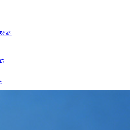
密码的
访
元