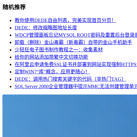
随机推荐
教你使用DEDE自由列表，完美实现首页分页！
DEDE：修改缩略图地址长度
WDCP管理面板忘记MYSQL ROOT密码及重置后台登录
卸载（删除）金山毒霸（新毒霸）自带的金山手机助手
少轻狂电子图书制作教程之一：收集素材
给你的网站添加简繁中文切换功能
在阿里云申请免费SSL证书并部署到网站实现强制HTTPS
定制WIN7“库”概念，应用更随心！
DEDE：调用热门搜索关键字的代码（非热门TAG）
SQL Server 2000企业管理器中提示MMC无法创建管理单