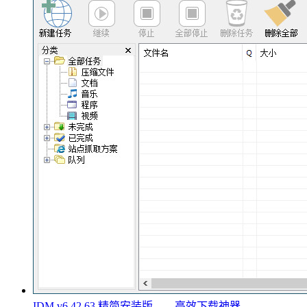
IDM v6.42.63 精简安装版——高效下载神器