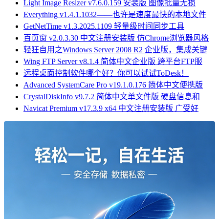
Light Image Resizer v7.6.0.159 安装版 图像批量无损
Everything v1.4.1.1032——也许是速度最快的本地文件
GetNetTime v1.3.2025.1109 轻量级时间同步工具
百页窗 v2.0.3.30 中文注册安装版 仿Chrome浏览器风格
轻狂自用之Windows Server 2008 R2 企业版，集成关键
Wing FTP Server v8.1.4 简体中文企业版 跨平台FTP服
远程桌面控制软件哪个好？你可以试试ToDesk！
Advanced SystemCare Pro v19.1.0.176 简体中文便携版
CrystalDiskInfo v9.7.2 简体中文单文件版 硬盘信息和
Navicat Premium v17.3.9 x64 中文注册安装版 广受好